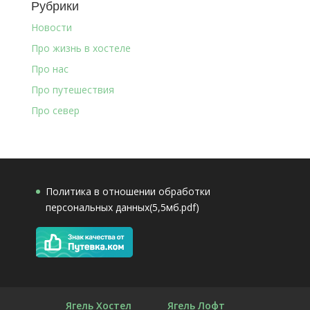
Рубрики
Новости
Про жизнь в хостеле
Про нас
Про путешествия
Про север
Политика в отношении обработки
персональных данных(5,5мб.pdf)
Ягель Хостел
Ягель Лофт