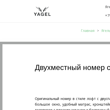
Яг
+7
Главная
>
Ягел
Двухместный номер с
Оригинальный номер в стиле лофт с двусп
большое окно, удобный матрас, кронштей
телевизор с плоским экраном и бесплатный 