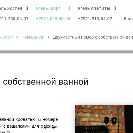
ель Хостел
Ягель Лофт
Ягель Апатиты
911-300-04-07
+7921-043-40-40
+7921-510-04-07
Бло
ь Лофт
>
Номера VIP
>
Двухместный номер с собственной ва
 собственной ванной
альной кроватью. В номере
н с вешалками для одежды,
Wi-Fi.