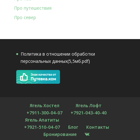
Про путешествия
Про север
Политика в отношении обработки
персональных данных(5,5мб.pdf)
Ягель Хостел
Ягель Лофт
+7911-300-04-07
+7921-043-40-40
Ягель Апатиты
+7921-510-04-07
Блог
Контакты
Бронирование