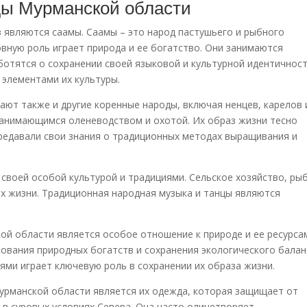
ды Мурманской области
 являются саамы. Саамы – это народ пастушьего и рыбного
овную роль играет природа и ее богатство. Они занимаются
ботятся о сохранении своей языковой и культурной идентичност
элементами их культуры.
ют также и другие коренные народы, включая ненцев, карелов 
занимающимся оленеводством и охотой. Их образ жизни тесно
ередавали свои знания о традиционных методах выращивания и
 своей особой культурой и традициями. Сельское хозяйство, ры
их жизни. Традиционная народная музыка и танцы являются
й области является особое отношение к природе и ее ресурса
вания природных богатств и сохранения экологического балан
ями играет ключевую роль в сохранении их образа жизни.
урманской области является их одежда, которая защищает от
 в суровых условиях Севера. Она часто олицетворяет