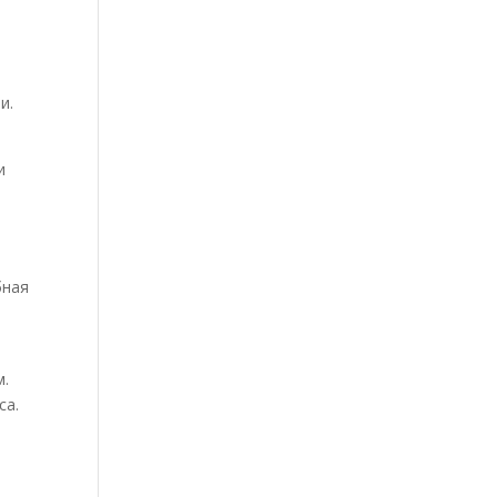
и.
и
бная
м.
са.