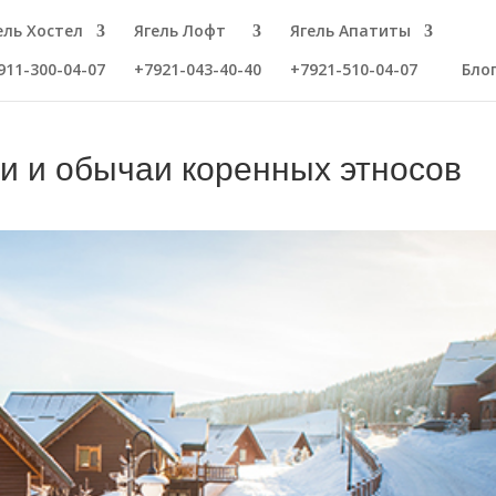
ель Хостел
Ягель Лофт
Ягель Апатиты
911-300-04-07
+7921-043-40-40
+7921-510-04-07
Бло
и и обычаи коренных этносов