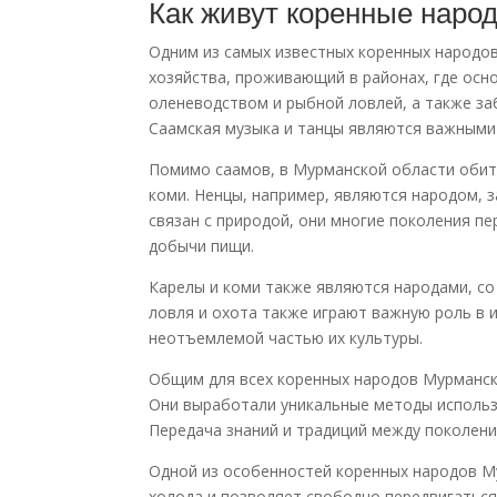
Как живут коренные наро
Одним из самых известных коренных народов
хозяйства, проживающий в районах, где осн
оленеводством и рыбной ловлей, а также за
Саамская музыка и танцы являются важными 
Помимо саамов, в Мурманской области обита
коми. Ненцы, например, являются народом, 
связан с природой, они многие поколения п
добычи пищи.
Карелы и коми также являются народами, со
ловля и охота также играют важную роль в 
неотъемлемой частью их культуры.
Общим для всех коренных народов Мурманско
Они выработали уникальные методы использо
Передача знаний и традиций между поколени
Одной из особенностей коренных народов М
холода и позволяет свободно передвигаться