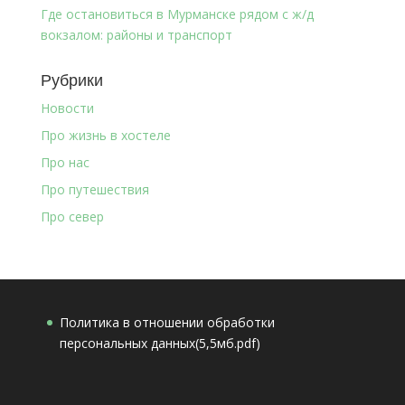
Где остановиться в Мурманске рядом с ж/д
вокзалом: районы и транспорт
Рубрики
Новости
Про жизнь в хостеле
Про нас
Про путешествия
Про север
Политика в отношении обработки
персональных данных(5,5мб.pdf)