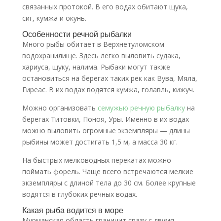
связанных протокой. В его водах обитают щука,
сиг, кумжа и окунь.
Особенности речной рыбалки
Много рыбы обитает в Верхнетуломском
водохранилище. Здесь легко выловить судака,
хариуса, щуку, налима. Рыбаки могут также
остановиться на берегах таких рек как Вува, Мяла,
Гиреас. В их водах водятся кумжа, голавль, кижуч.
Можно организовать
семужью речную рыбалку
на
берегах Титовки, Поноя, Уры. Именно в их водах
можно выловить огромные экземпляры — длины
рыбины может достигать 1,5 м, а масса 30 кг.
На быстрых мелководных перекатах можно
поймать форель. Чаще всего встречаются мелкие
экземпляры с длиной тела до 30 см. Более крупные
водятся в глубоких речных водах.
Какая рыба водится в море
Мурманская область граничит сразу с двумя