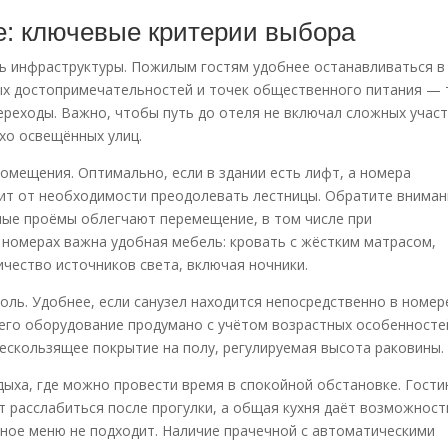
е: ключевые критерии выбора
ть инфраструктуры. Пожилым гостям удобнее останавливаться в
ых достопримечательностей и точек общественного питания — 
ереходы. Важно, чтобы путь до отеля не включал сложных участ
охо освещённых улиц.
омещения. Оптимально, если в здании есть лифт, а номера
ит от необходимости преодолевать лестницы. Обратите вниман
ные проёмы облегчают перемещение, в том числе при
х номерах важна удобная мебель: кровать с жёстким матрасом,
ичество источников света, включая ночники.
ль. Удобнее, если санузел находится непосредственно в номер
а его оборудование продумано с учётом возрастных особенносте
нескользящее покрытие на полу, регулируемая высота раковины.
ыха, где можно провести время в спокойной обстановке. Гости
т расслабиться после прогулки, а общая кухня даёт возможност
ное меню не подходит. Наличие прачечной с автоматическими