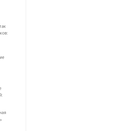
так
ков:
ие
е
й:
ная
ь