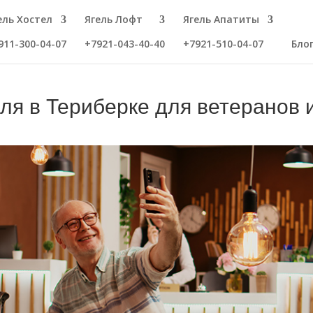
ель Хостел
Ягель Лофт
Ягель Апатиты
911-300-04-07
+7921-043-40-40
+7921-510-04-07
Бло
ля в Териберке для ветеранов 