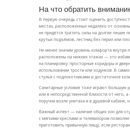
На что обратить внимани
В первую очередь стоит оценить доступнос
местах, расположенных недалеко от основн
не придётся тратить силы на долгие пешие п
крутых подъёмов, лестниц без перил или пл
Не менее значим уровень комфорта внутри п
расположены на нижних этажах — это избав
на планировку: просторные коридоры и двер
использовании трости или ходунков. В сами
стулья с подлокотниками и достаточное кол
Санитарные условия тоже играют большую ро
или в непосредственной близости от него, 
поручни возле унитаза и в душевой кабине, 
Важный аспект — наличие общих зон для отд
с мягкими креслами и телевизором позволяе
приготовить привычную пищу, если ресторан