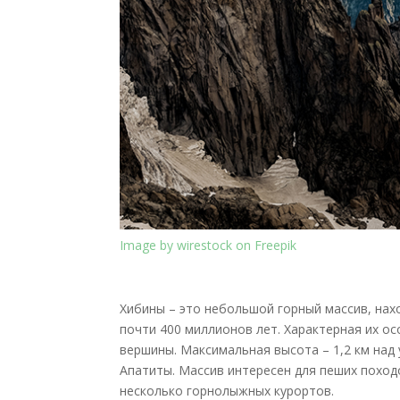
Image by wirestock on Freepik
Хибины – это небольшой горный массив, нах
почти 400 миллионов лет. Характерная их о
вершины. Максимальная высота – 1,2 км над
Апатиты. Массив интересен для пеших походо
несколько горнолыжных курортов.