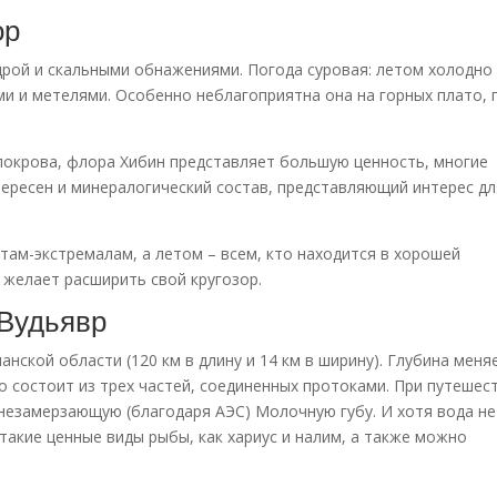
ор
дрой и скальными обнажениями. Погода суровая: летом холодно 
ми и метелями. Особенно неблагоприятна она на горных плато, 
покрова, флора Хибин представляет большую ценность, многие
тересен и минералогический состав, представляющий интерес дл
там-экстремалам, а летом – всем, кто находится в хорошей
желает расширить свой кругозор.
Вудьявр
ской области (120 км в длину и 14 км в ширину). Глубина меня
ро состоит из трех частей, соединенных протоками. При путешес
незамерзающую (благодаря АЭС) Молочную губу. И хотя вода не
такие ценные виды рыбы, как хариус и налим, а также можно