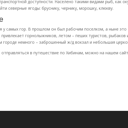
ранспортной доступности. Населено такими видами рыб, как ок
айти северные ягоды: бруснику, чернику, морошку, клюкву.
е
я у самых гор. В прошлом он был рабочим поселком, а ныне это
к привлекает горнолыжников, летом – пеших туристов, рыбаков 
 городе немного – заброшенный ж/д вокзал и небольшая церко
о отправляться в путешествие по Хибинам, можно на нашем сайт