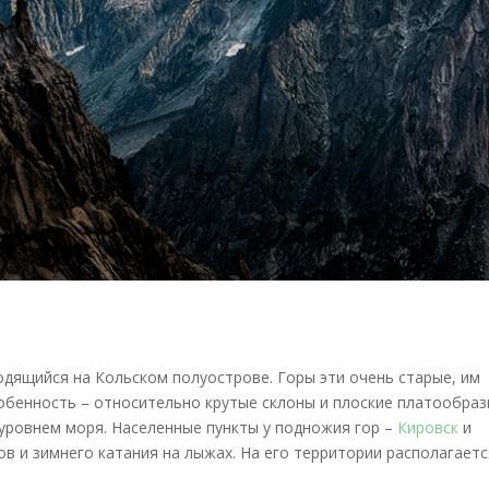
одящийся на Кольском полуострове. Горы эти очень старые, им
собенность – относительно крутые склоны и плоские платообра
 уровнем моря. Населенные пункты у подножия гор –
Кировск
и
в и зимнего катания на лыжах. На его территории располагаетс