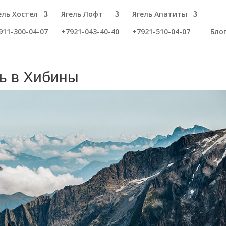
ель Хостел
Ягель Лофт
Ягель Апатиты
911-300-04-07
+7921-043-40-40
+7921-510-04-07
Бло
ь в Хибины