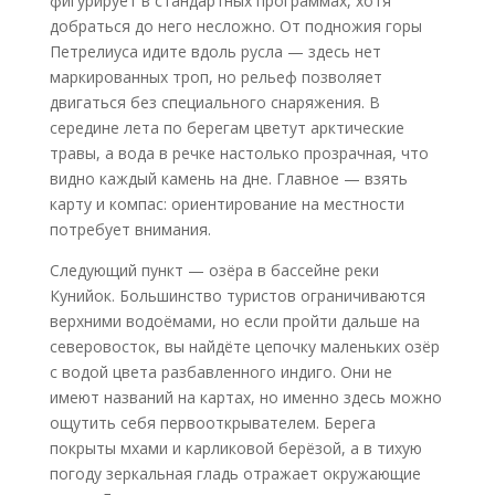
фигурирует в стандартных программах, хотя
добраться до него несложно. От подножия горы
Петрелиуса идите вдоль русла — здесь нет
маркированных троп, но рельеф позволяет
двигаться без специального снаряжения. В
середине лета по берегам цветут арктические
травы, а вода в речке настолько прозрачная, что
видно каждый камень на дне. Главное — взять
карту и компас: ориентирование на местности
потребует внимания.
Следующий пункт — озёра в бассейне реки
Кунийок. Большинство туристов ограничиваются
верхними водоёмами, но если пройти дальше на
северовосток, вы найдёте цепочку маленьких озёр
с водой цвета разбавленного индиго. Они не
имеют названий на картах, но именно здесь можно
ощутить себя первооткрывателем. Берега
покрыты мхами и карликовой берёзой, а в тихую
погоду зеркальная гладь отражает окружающие