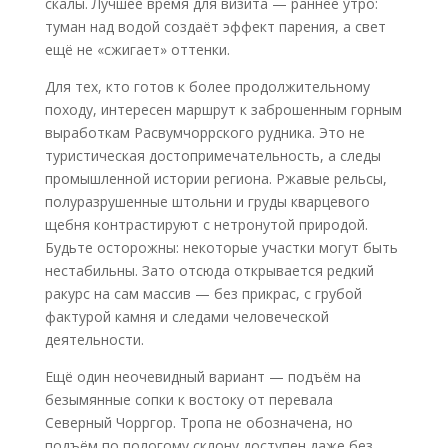
скалы. Лучшее время для визита — раннее утро:
туман над водой создаёт эффект парения, а свет
ещё не «сжигает» оттенки.
Для тех, кто готов к более продолжительному
походу, интересен маршрут к заброшенным горным
выработкам Расвумчоррского рудника. Это не
туристическая достопримечательность, а следы
промышленной истории региона. Ржавые рельсы,
полуразрушенные штольни и груды кварцевого
щебня контрастируют с нетронутой природой.
Будьте осторожны: некоторые участки могут быть
нестабильны. Зато отсюда открывается редкий
ракурс на сам массив — без прикрас, с грубой
фактурой камня и следами человеческой
деятельности.
Ещё один неочевидный вариант — подъём на
безымянные сопки к востоку от перевала
Северный Чорргор. Тропа не обозначена, но
подъём по пологому склону доступен даже без