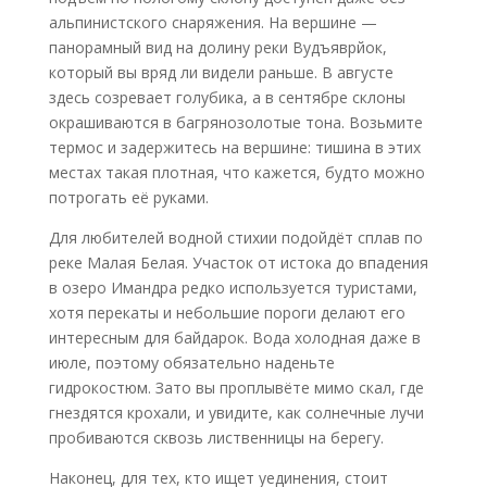
альпинистского снаряжения. На вершине —
панорамный вид на долину реки Вудъяврйок,
который вы вряд ли видели раньше. В августе
здесь созревает голубика, а в сентябре склоны
окрашиваются в багрянозолотые тона. Возьмите
термос и задержитесь на вершине: тишина в этих
местах такая плотная, что кажется, будто можно
потрогать её руками.
Для любителей водной стихии подойдёт сплав по
реке Малая Белая. Участок от истока до впадения
в озеро Имандра редко используется туристами,
хотя перекаты и небольшие пороги делают его
интересным для байдарок. Вода холодная даже в
июле, поэтому обязательно наденьте
гидрокостюм. Зато вы проплывёте мимо скал, где
гнездятся крохали, и увидите, как солнечные лучи
пробиваются сквозь лиственницы на берегу.
Наконец, для тех, кто ищет уединения, стоит