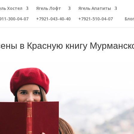
ель Хостел
Ягель Лофт
Ягель Апатиты
911-300-04-07
+7921-043-40-40
+7921-510-04-07
Бло
сены в Красную книгу Мурманск