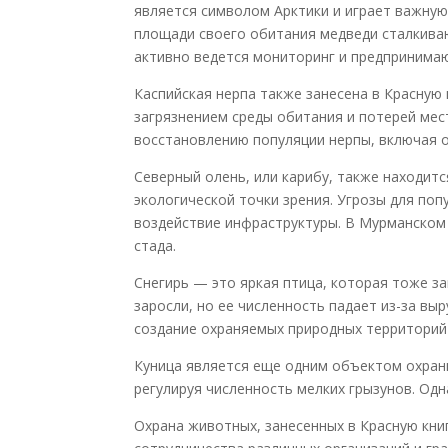
является символом Арктики и играет важную
площади своего обитания медведи сталкиваю
активно ведется мониторинг и предпринимаю
Каспийская нерпа также занесена в Красную 
загрязнением среды обитания и потерей мес
восстановлению популяции нерпы, включая о
Северный олень, или карибу, также находится
экологической точки зрения. Угрозы для по
воздействие инфраструктуры. В Мурманском 
стада.
Снегирь — это яркая птица, которая тоже за
заросли, но ее численность падает из-за в
создание охраняемых природных территорий
Куница является еще одним объектом охран
регулируя численность мелких грызунов. Одн
Охрана животных, занесенных в Красную кни