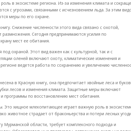
 роль в экосистеме региона. Из-за изменения климата и сокращ
тся с угрозами, связанными с исчезновением льда. За этим вид
тся меры по его охране.
книгу. Снижение численности этого вида связано с охотой,
т размножения. Сегодня предпринимаются усилия по
храну мест ее обитания.
 под охраной. Этот вид важен как с культурной, так и с
пуляции оленей включают охоту, климатические изменения и
регионе ведется работа по сохранению и увеличению численно
несена в Красную книгу, она предпочитает хвойные леса и буко
ырубки лесов и изменения климата. Защитные меры включают
 и программы по восстановлению мест обитания.
ы. Это хищное млекопитающее играет важную роль в экосистем
ако животное страдает от браконьерства и потери лесных угоди
гу Мурманской области, требует комплексного подхода и