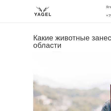
Яг
+7
Какие животные зане
области