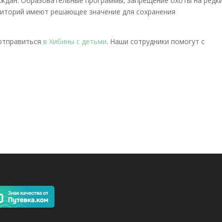
аждан. Образовательные программы, запрещение охоты на редк
риторий имеют решающее значение для сохранения
 отправиться
в Хибины с детьми
. Наши сотрудники помогут с