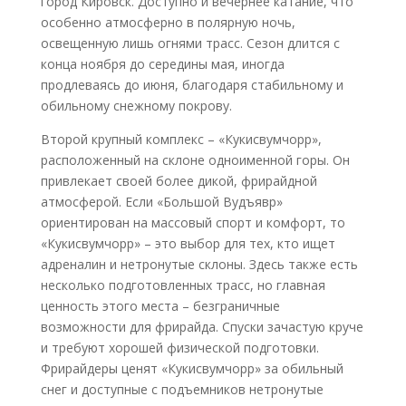
город Кировск. Доступно и вечернее катание, что
особенно атмосферно в полярную ночь,
освещенную лишь огнями трасс. Сезон длится с
конца ноября до середины мая, иногда
продлеваясь до июня, благодаря стабильному и
обильному снежному покрову.
Второй крупный комплекс – «Кукисвумчорр»,
расположенный на склоне одноименной горы. Он
привлекает своей более дикой, фрирайдной
атмосферой. Если «Большой Вудъявр»
ориентирован на массовый спорт и комфорт, то
«Кукисвумчорр» – это выбор для тех, кто ищет
адреналин и нетронутые склоны. Здесь также есть
несколько подготовленных трасс, но главная
ценность этого места – безграничные
возможности для фрирайда. Спуски зачастую круче
и требуют хорошей физической подготовки.
Фрирайдеры ценят «Кукисвумчорр» за обильный
снег и доступные с подъемников нетронутые